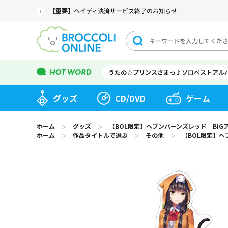
【重要】ペイディ決済サービス終了のお知らせ
うたの☆プリンスさまっ♪ソロベストアル
グッズ
CD/DVD
ゲーム
ホーム
グッズ
【BOL限定】ヘブンバーンズレッド BI
＞
＞
ホーム
作品タイトルで選ぶ
その他
【BOL限定】ヘ
＞
＞
＞