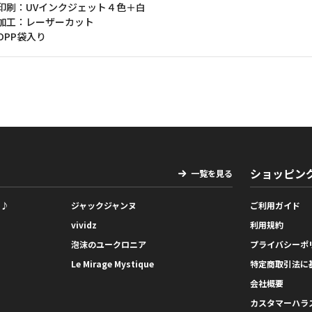
印刷：UVインクジェット４色＋白
加工：レーザーカット
OPP袋入り
ショッピン
一覧を見る
っ♪
ジャックジャンヌ
ご利用ガイド
vividz
利用規約
泡沫のユークロニア
プライバシーポ
Le Mirage Mystique
特定商取引法に
会社概要
カスタマーハラ