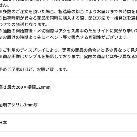
せん。
※多数のご注文を頂いた場合、製造等の都合によりお届けまでお時間を
※出荷時期が異なる商品を同時に購入する際、配送方法で一括発送を選
わせての発送となります。
※通販の開始直後・〆切間際はアクセス集中のためサイトに繋がり辛い
※お届けの時期より先にイベント等で販売する可能性がございます。
※ご利用のディスプレイにより、実際の商品の色合いと多少異なって見
※商品画像はサンプルを撮影しております。実際の商品とは多少異なる
予めご了承のほど、お願い致します。
高さ最大260×横幅120mm
透明アクリル3mm厚
日本