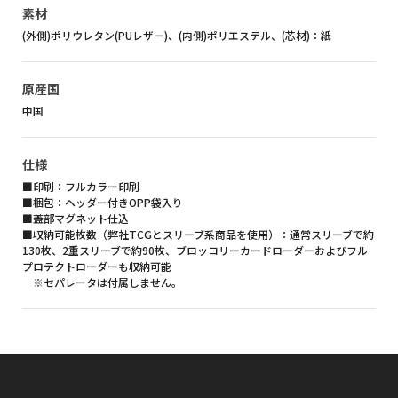
素材
(外側)ポリウレタン(PUレザー)、(内側)ポリエステル、(芯材)：紙
原産国
中国
仕様
■印刷：フルカラー印刷
■梱包：ヘッダー付きOPP袋入り
■蓋部マグネット仕込
■収納可能枚数（弊社TCGとスリーブ系商品を使用）：通常スリーブで約
130枚、2重スリーブで約90枚、ブロッコリーカードローダーおよびフル
プロテクトローダーも収納可能
※セパレータは付属しません。