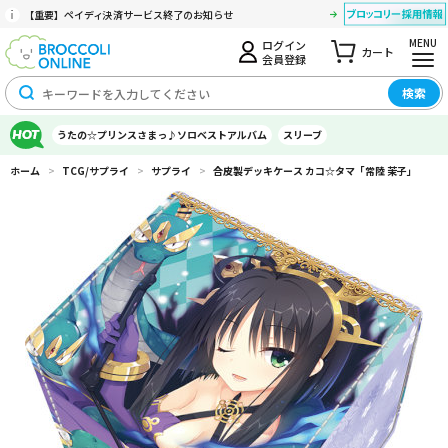
【重要】ペイディ決済サービス終了のお知らせ
MENU
ログイン
カート
会員登録
検索
うたの☆プリンスさまっ♪ソロベストアルバム
スリーブ
ホーム
>
TCG/サプライ
>
サプライ
>
合皮製デッキケース カコ☆タマ「常陸 茉子」