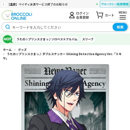
【重要】ペイディ決済サービス終了のお知らせ
MENU
ログイン
カート
会員登録
検索
うたの☆プリンスさまっ♪ソロベストアルバム
スリーブ
ホーム
>
グッズ
>
うたの☆プリンスさまっ♪ ダブルステッカー Shining Detective Agency Ver.「トキ
ヤ」