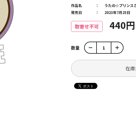
作品名
うたの☆プリンス
発売日
2023年7月25日
440
取寄せ不可
数量
在庫