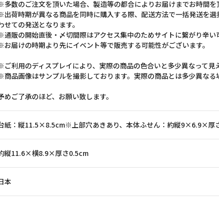
※多数のご注文を頂いた場合、製造等の都合によりお届けまでお時間を
※出荷時期が異なる商品を同時に購入する際、配送方法で一括発送を選
わせての発送となります。
※通販の開始直後・〆切間際はアクセス集中のためサイトに繋がり辛い
※お届けの時期より先にイベント等で販売する可能性がございます。
※ご利用のディスプレイにより、実際の商品の色合いと多少異なって見
※商品画像はサンプルを撮影しております。実際の商品とは多少異なる
予めご了承のほど、お願い致します。
台紙：縦11.5×8.5cm※上部穴あきあり、本体ふせん：約縦9×6.9×厚さ
約縦11.6×横8.9×厚さ0.5cm
日本