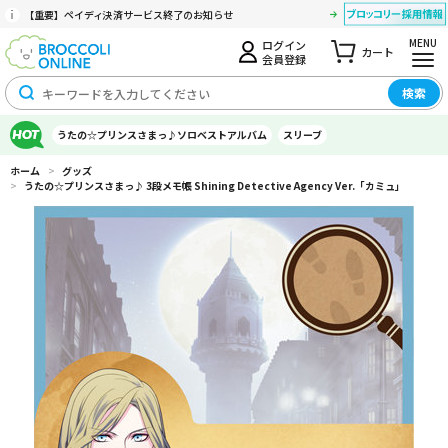
【重要】ペイディ決済サービス終了のお知らせ
MENU
ログイン
カート
会員登録
検索
うたの☆プリンスさまっ♪ソロベストアルバム
スリーブ
ホーム
>
グッズ
>
うたの☆プリンスさまっ♪ 3段メモ帳 Shining Detective Agency Ver.「カミュ」