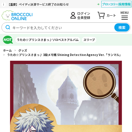
【重要】ペイディ決済サービス終了のお知らせ
MENU
ログイン
カート
会員登録
検索
うたの☆プリンスさまっ♪ソロベストアルバム
スリーブ
ホーム
>
グッズ
>
うたの☆プリンスさまっ♪ 3段メモ帳 Shining Detective Agency Ver.「ランマル」