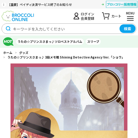
【重要】ペイディ決済サービス終了のお知らせ
MENU
ログイン
カート
会員登録
検索
うたの☆プリンスさまっ♪ソロベストアルバム
スリーブ
ホーム
>
グッズ
>
うたの☆プリンスさまっ♪ 3段メモ帳 Shining Detective Agency Ver.「ショウ」