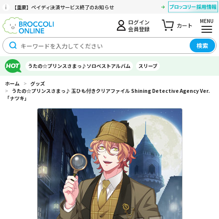
【重要】ペイディ決済サービス終了のお知らせ
MENU
ログイン
カート
会員登録
検索
うたの☆プリンスさまっ♪ソロベストアルバム
スリーブ
ホーム
>
グッズ
>
うたの☆プリンスさまっ♪ 玉ひも付きクリアファイル Shining Detective Agency Ver.
「ナツキ」