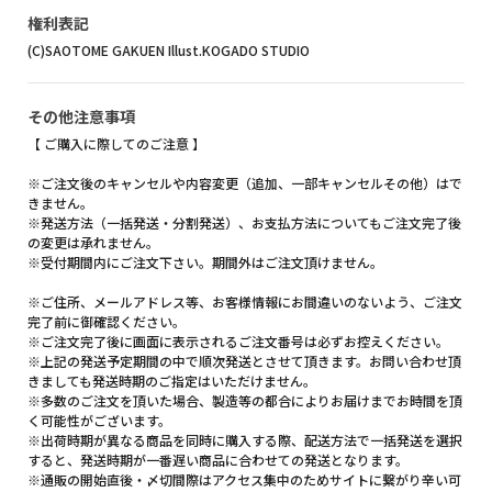
権利表記
(C)SAOTOME GAKUEN Illust.KOGADO STUDIO
その他注意事項
【 ご購入に際してのご注意 】
※ご注文後のキャンセルや内容変更（追加、一部キャンセルその他）はで
きません。
※発送方法（一括発送・分割発送）、お支払方法についてもご注文完了後
の変更は承れません。
※受付期間内にご注文下さい。期間外はご注文頂けません。
※ご住所、メールアドレス等、お客様情報にお間違いのないよう、ご注文
完了前に御確認ください。
※ご注文完了後に画面に表示されるご注文番号は必ずお控えください。
※上記の発送予定期間の中で順次発送とさせて頂きます。お問い合わせ頂
きましても発送時期のご指定はいただけません。
※多数のご注文を頂いた場合、製造等の都合によりお届けまでお時間を頂
く可能性がございます。
※出荷時期が異なる商品を同時に購入する際、配送方法で一括発送を選択
すると、発送時期が一番遅い商品に合わせての発送となります。
※通販の開始直後・〆切間際はアクセス集中のためサイトに繋がり辛い可