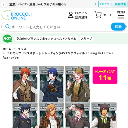
【重要】ペイディ決済サービス終了のお知らせ
MENU
ログイン
カート
会員登録
検索
うたの☆プリンスさまっ♪ソロベストアルバム
スリーブ
ホーム
>
グッズ
>
うたの☆プリンスさまっ♪ トレーディングA5クリアファイル Shining Detective
Agency Ver.