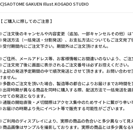
(C)SAOTOME GAKUEN Illust.KOGADO STUDIO
【 ご購入に際してのご注意 】
※ご注文後のキャンセルや内容変更（追加、一部キャンセルその他）は
※発送方法（一括発送・分割発送）、お支払方法についてもご注文完了
※受付期間内にご注文下さい。期間外はご注文頂けません。
※ご住所、メールアドレス等、お客様情報にお間違いのないよう、ご注
※ご注文完了後に画面に表示されるご注文番号は必ずお控えください。
※上記の発送予定期間の中で順次発送とさせて頂きます。お問い合わせ
けません。
※多数のご注文を頂いた場合、製造等の都合によりお届けまでお時間を
※出荷時期が異なる商品を同時に購入する際、配送方法で一括発送を選
わせての発送となります。
※通販の開始直後・〆切間際はアクセス集中のためサイトに繋がり辛い
※お届けの時期より先にイベント等で販売する可能性がございます。
※ご利用のディスプレイにより、実際の商品の色合いと多少異なって見
※商品画像はサンプルを撮影しております。実際の商品とは多少異なる