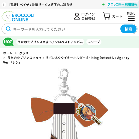
【重要】ペイディ決済サービス終了のお知らせ
MENU
ログイン
カート
会員登録
検索
うたの☆プリンスさまっ♪ソロベストアルバム
スリーブ
ホーム
>
グッズ
>
うたの☆プリンスさまっ♪ リボンネクタイキーホルダー Shining Detective Agency
Ver.「レン」