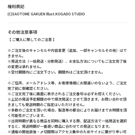
権利表記
(C)SAOTOME GAKUEN Illust.KOGADO STUDIO
その他注意事項
【 ご購入に際してのご注意 】
※ご注文後のキャンセルや内容変更（追加、一部キャンセルその他）はで
きません。
※発送方法（一括発送・分割発送）、お支払方法についてもご注文完了後
の変更は承れません。
※受付期間内にご注文下さい。期間外はご注文頂けません。
※ご住所、メールアドレス等、お客様情報にお間違いのないよう、ご注文
完了前に御確認ください。
※ご注文完了後に画面に表示されるご注文番号は必ずお控えください。
※上記の発送予定期間の中で順次発送とさせて頂きます。お問い合わせ頂
きましても発送時期のご指定はいただけません。
※多数のご注文を頂いた場合、製造等の都合によりお届けまでお時間を頂
く可能性がございます。
※出荷時期が異なる商品を同時に購入する際、配送方法で一括発送を選択
すると、発送時期が一番遅い商品に合わせての発送となります。
※通販の開始直後・〆切間際はアクセス集中のためサイトに繋がり辛い可