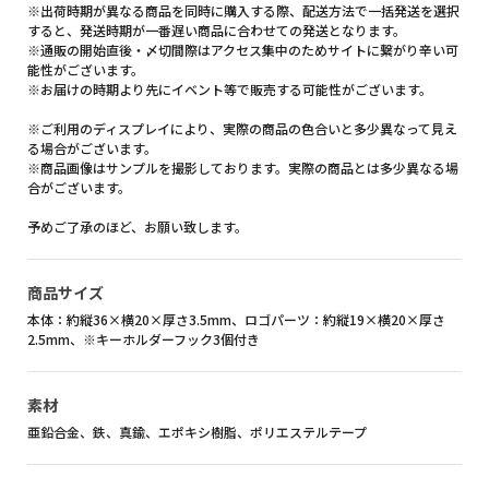
※出荷時期が異なる商品を同時に購入する際、配送方法で一括発送を選択
すると、発送時期が一番遅い商品に合わせての発送となります。
※通販の開始直後・〆切間際はアクセス集中のためサイトに繋がり辛い可
能性がございます。
※お届けの時期より先にイベント等で販売する可能性がございます。
※ご利用のディスプレイにより、実際の商品の色合いと多少異なって見え
る場合がございます。
※商品画像はサンプルを撮影しております。実際の商品とは多少異なる場
合がございます。
予めご了承のほど、お願い致します。
商品サイズ
本体：約縦36×横20×厚さ3.5mm、ロゴパーツ：約縦19×横20×厚さ
2.5mm、※キーホルダーフック3個付き
素材
亜鉛合金、鉄、真鍮、エポキシ樹脂、ポリエステルテープ