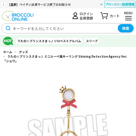
【重要】ペイディ決済サービス終了のお知らせ
MENU
ログイン
カート
会員登録
検索
うたの☆プリンスさまっ♪ソロベストアルバム
スリーブ
ホーム
>
グッズ
>
うたの☆プリンスさまっ♪ ミニルーペ風キーリング Shining Detective Agency Ver.
「ショウ」