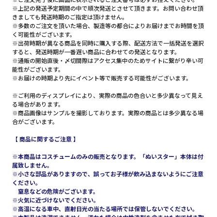
※上記の発送予定期間の中で順次発送とさせて頂きます。お問い合わせ頂
きましても発送時期のご指定は頂けません。
※多数のご注文を頂いた場合、製造等の都合によりお届けまでお時間を頂
く可能性がございます。
※出荷時期が異なる商品を同時に購入する際、配送方法で一括発送を選択
すると、発送時期が一番遅い商品に合わせての発送となります。
※通販の開始直後・〆切間際はアクセス集中のためサイトに繋がり辛い可
能性がございます。
※お届けの時期より先にイベント等で販売する可能性がございます。
※ご利用のディスプレイにより、実際の商品の色合いと多少異なって見え
る場合があります。
※商品画像はサンプルを撮影しております。実際の商品とは多少異なる場
合がございます。
【 商品に関するご注意 】
※本商品はコスチュームのみの販売となります。「ぬいスター」本体は付
属致しません。
※小さな部品がありますので、誤ってお子様が飲み込まないようにご注意
ください。
窒息などの危険がございます。
※火気に近づけないでください。
※高温になる車中、直射日光の当たる場所では保管しないでください。