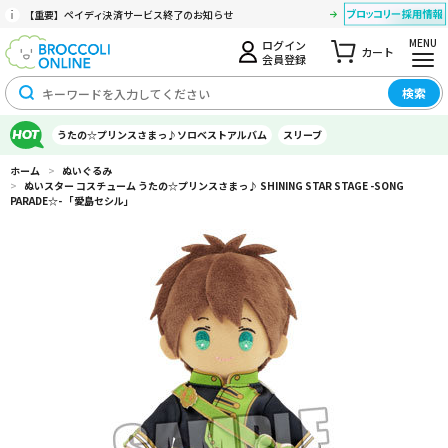
【重要】ペイディ決済サービス終了のお知らせ
MENU
ログイン
カート
会員登録
検索
うたの☆プリンスさまっ♪ソロベストアルバム
スリーブ
ホーム
>
ぬいぐるみ
>
ぬいスター コスチューム うたの☆プリンスさまっ♪ SHINING STAR STAGE -SONG
PARADE☆- 「愛島セシル」