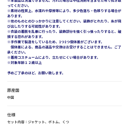
※本製品は洗濯できません。汚れた場合は中性洗剤を含ませた布で拭き取
ってください。
※素材の性質上、水濡れや摩擦等により、多少色落ち・色移りする場合が
あります。
※他のものとのひっかかりに注意してください。装飾がとれたり、糸が飛
び出したりする可能性があります。
※衣装の着脱を乱暴に行ったり、装飾部分を強く引っ張ったりすると、破
損する恐れがあります。
※手作業で製造をしているため、1つ1つ個体差がございます。
個体差による、商品の返品や交換はお受けすることはできません。ご了
承ください。
※着用コスチュームにより、立たせにくい場合があります。
※対象年齢１２歳以上
予めご了承のほど、お願い致します。
原産国
中国
仕様
セット内容：ジャケット、ボトム、くつ