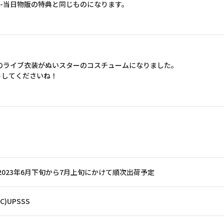
PARADE☆-当日物販の特典と同じものになります。
PARADE☆-のライブ衣装がぬいスターのコスチュームになりました。
トしてくださいね！
2023年6月下旬から7月上旬にかけて順次出荷予定
(C)UPSSS