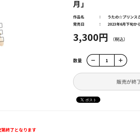
月」
作品名
うたの☆プリンス
発売日
2023年6月下旬
3,300円
数量
販売が終
次第終了となります