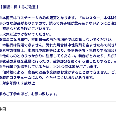
【 商品に関するご注意 】
※本商品はコスチュームのみの販売となります。「ぬいスター」本体は
※小さな部品がありますので、誤ってお子様が飲み込まないようにご注
窒息などの危険がございます。
※火気に近づけないでください。
※高温になる車中、直射日光の当たる場所では保管しないでください。
※本製品は洗濯できません。汚れた場合は中性洗剤を含ませた布で拭き
※素材の性質上、水濡れや摩擦等により、多少色落ち・色移りする場合
※他のものとのひっかかりに注意してください。装飾がとれたり、糸が
※衣装の着脱を乱暴に行ったり、装飾部分を強く引っ張ったりすると、
※手作業で製造をしているため、1つ1つ個体差がございます。
個体差による、商品の返品や交換はお受けすることはできません。ご
※着用コスチュームにより、立たせにくい場合があります。
※対象年齢１２歳以上
予めご了承のほど、お願い致します。
中国