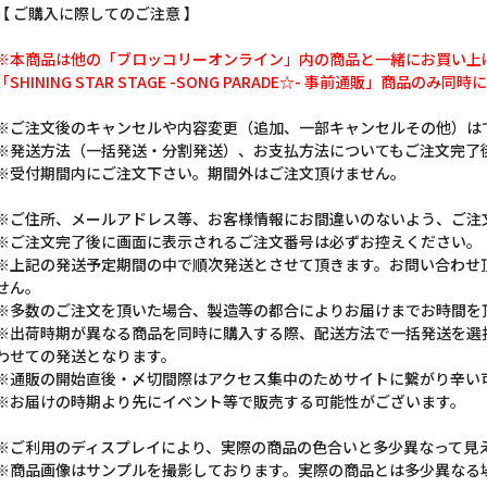
【 ご購入に際してのご注意 】
※本商品は他の「ブロッコリーオンライン」内の商品と一緒にお買い上
「SHINING STAR STAGE -SONG PARADE☆- 事前通販」商
※ご注文後のキャンセルや内容変更（追加、一部キャンセルその他）は
※発送方法（一括発送・分割発送）、お支払方法についてもご注文完了
※受付期間内にご注文下さい。期間外はご注文頂けません。
※ご住所、メールアドレス等、お客様情報にお間違いのないよう、ご注
※ご注文完了後に画面に表示されるご注文番号は必ずお控えください。
※上記の発送予定期間の中で順次発送とさせて頂きます。お問い合わせ
せん。
※多数のご注文を頂いた場合、製造等の都合によりお届けまでお時間を
※出荷時期が異なる商品を同時に購入する際、配送方法で一括発送を選
わせての発送となります。
※通販の開始直後・〆切間際はアクセス集中のためサイトに繋がり辛い
※お届けの時期より先にイベント等で販売する可能性がございます。
※ご利用のディスプレイにより、実際の商品の色合いと多少異なって見
※商品画像はサンプルを撮影しております。実際の商品とは多少異なる