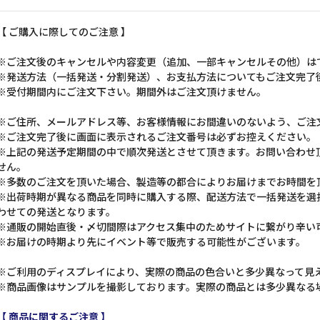
【 ご購入に際してのご注意 】
※ご注文後のキャンセルや内容変更（追加、一部キャンセルその他）は
※発送方法（一括発送・分割発送）、お支払方法についてもご注文完了
※受付期間内にご注文下さい。期間外はご注文頂けません。
※ご住所、メールアドレス等、お客様情報にお間違いのないよう、ご注
※ご注文完了後に画面に表示されるご注文番号は必ずお控えください。
※上記の発送予定期間の中で順次発送とさせて頂きます。お問い合わせ
せん。
※多数のご注文を頂いた場合、製造等の都合によりお届けまでお時間を
※出荷時期が異なる商品を同時に購入する際、配送方法で一括発送を選
わせての発送となります。
※通販の開始直後・〆切間際はアクセス集中のためサイトに繋がり辛い
※お届けの時期より先にイベント等で販売する可能性がございます。
※ご利用のディスプレイにより、実際の商品の色合いと多少異なって見
※商品画像はサンプルを撮影しております。実際の商品とは多少異なる
【 商品に関するご注意 】