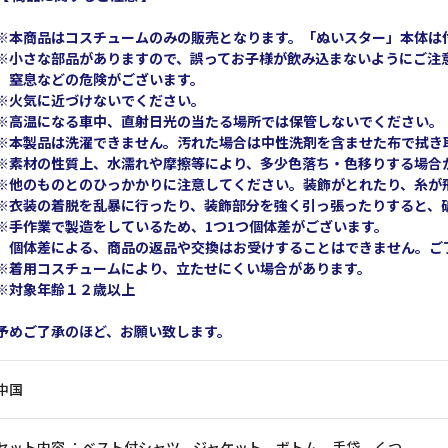
※本商品はコスチュームのみの販売となります。「ぬいスター」本体は
※小さな部品がありますので、誤ってお子様が飲み込まないようにご注
窒息などの危険がございます。
※火気に近づけないでください。
※高温になる車中、直射日光の当たる場所では保管しないでください。
※本製品は洗濯できません。汚れた場合は中性洗剤を含ませた布で拭き
※素材の性質上、水濡れや摩擦等により、多少色落ち・色移りする場合
※他のものとのひっかかりに注意してください。装飾がとれたり、糸が
※衣装の着脱を乱暴に行ったり、装飾部分を強く引っ張ったりすると、
※手作業で製造をしているため、1つ1つ個体差がございます。
個体差による、商品の返品や交換はお受けすることはできません。ご
※着用コスチュームにより、立たせにくい場合があります。
※対象年齢１２歳以上
予めご了承のほど、お願い致します。
中国
セット内容 ：ベスト付シャツ、ジャケット、ボトム、手袋、くつ