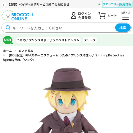
【重要】ペイディ決済サービス終了のお知らせ
MENU
ログイン
カート
会員登録
検索
うたの☆プリンスさまっ♪ソロベストアルバム
スリーブ
ホーム
>
ぬいぐるみ
>
【BOL限定】ぬいスター コスチューム うたの☆プリンスさまっ♪ Shining Detective
Agency Ver.「ショウ」