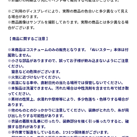
※ご利用のディスプレイにより、実際の商品の色合いと多少異なって見え
る場合があります。
※商品画像はサンプルを撮影しております。実際の商品とは多少異なる場
合がございます。
【 商品に関するご注意 】
※本商品はコスチュームのみの販売となります。「ぬいスター」本体は付
属致しません。
※小さな部品がありますので、誤ってお子様が飲み込まないようにご注意
ください。
窒息などの危険がございます。
※火気に近づけないでください。
※高温になる車中、直射日光の当たる場所では保管しないでください。
※本製品は洗濯できません。汚れた場合は中性洗剤を含ませた布で拭き取
ってください。
※素材の性質上、水濡れや摩擦等により、多少色落ち・色移りする場合が
あります。
※他のものとのひっかかりに注意してください。装飾がとれたり、糸が飛
び出したりする可能性があります。
※衣装の着脱を乱暴に行ったり、装飾部分を強く引っ張ったりすると、破
損する恐れがあります。
※手作業で製造をしているため、1つ1つ個体差がございます。