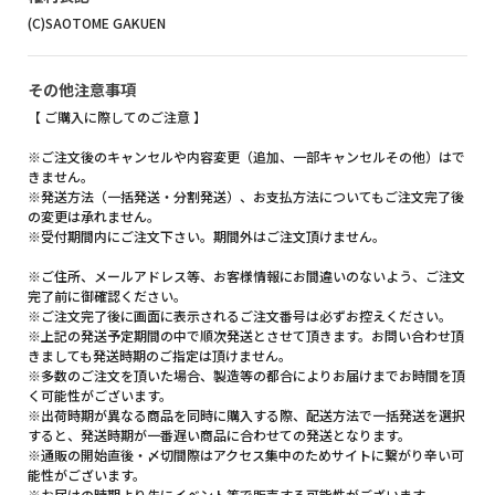
(C)SAOTOME GAKUEN
その他注意事項
【 ご購入に際してのご注意 】
※ご注文後のキャンセルや内容変更（追加、一部キャンセルその他）はで
きません。
※発送方法（一括発送・分割発送）、お支払方法についてもご注文完了後
の変更は承れません。
※受付期間内にご注文下さい。期間外はご注文頂けません。
※ご住所、メールアドレス等、お客様情報にお間違いのないよう、ご注文
完了前に御確認ください。
※ご注文完了後に画面に表示されるご注文番号は必ずお控えください。
※上記の発送予定期間の中で順次発送とさせて頂きます。お問い合わせ頂
きましても発送時期のご指定は頂けません。
※多数のご注文を頂いた場合、製造等の都合によりお届けまでお時間を頂
く可能性がございます。
※出荷時期が異なる商品を同時に購入する際、配送方法で一括発送を選択
すると、発送時期が一番遅い商品に合わせての発送となります。
※通販の開始直後・〆切間際はアクセス集中のためサイトに繋がり辛い可
能性がございます。
※お届けの時期より先にイベント等で販売する可能性がございます。