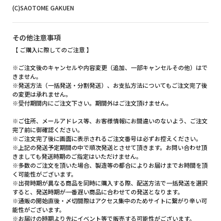
(C)SAOTOME GAKUEN
その他注意事項
【 ご購入に際してのご注意 】
※ご注文後のキャンセルや内容変更（追加、一部キャンセルその他）はで
きません。
※発送方法（一括発送・分割発送）、お支払方法についてもご注文完了後
の変更は承れません。
※受付期間内にご注文下さい。期間外はご注文頂けません。
※ご住所、メールアドレス等、お客様情報にお間違いのないよう、ご注文
完了前に御確認ください。
※ご注文完了後に画面に表示されるご注文番号は必ずお控えください。
※上記の発送予定期間の中で順次発送とさせて頂きます。お問い合わせ頂
きましても発送時期のご指定はいただけません。
※多数のご注文を頂いた場合、製造等の都合によりお届けまでお時間を頂
く可能性がございます。
※出荷時期が異なる商品を同時に購入する際、配送方法で一括発送を選択
すると、発送時期が一番遅い商品に合わせての発送となります。
※通販の開始直後・〆切間際はアクセス集中のためサイトに繋がり辛い可
能性がございます。
※お届けの時期より先にイベント等で販売する可能性がございます。