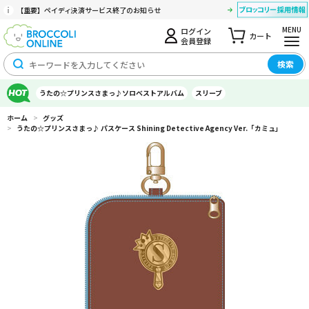
【重要】ペイディ決済サービス終了のお知らせ
MENU
ログイン
カート
会員登録
検索
うたの☆プリンスさまっ♪ソロベストアルバム
スリーブ
ホーム
>
グッズ
>
うたの☆プリンスさまっ♪ パスケース Shining Detective Agency Ver.「カミュ」