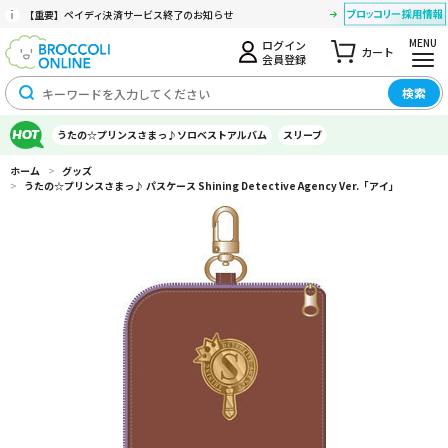
【重要】ペイディ決済サービス終了のお知らせ
MENU
ログイン
カート
会員登録
検索
うたの☆プリンスさまっ♪ソロベストアルバム
スリーブ
ホーム
>
グッズ
>
うたの☆プリンスさまっ♪ パスケース Shining Detective Agency Ver.「アイ」