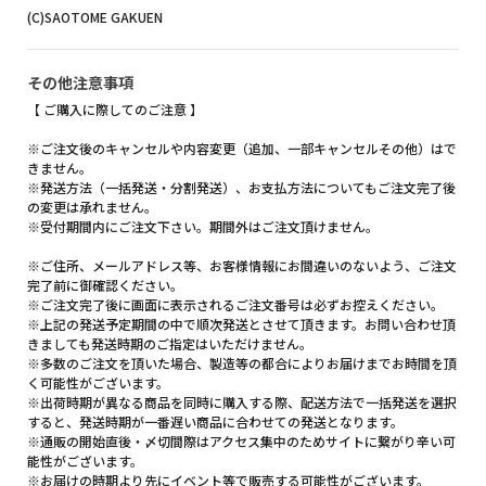
(C)SAOTOME GAKUEN
その他注意事項
【 ご購入に際してのご注意 】
※ご注文後のキャンセルや内容変更（追加、一部キャンセルその他）はで
きません。
※発送方法（一括発送・分割発送）、お支払方法についてもご注文完了後
の変更は承れません。
※受付期間内にご注文下さい。期間外はご注文頂けません。
※ご住所、メールアドレス等、お客様情報にお間違いのないよう、ご注文
完了前に御確認ください。
※ご注文完了後に画面に表示されるご注文番号は必ずお控えください。
※上記の発送予定期間の中で順次発送とさせて頂きます。お問い合わせ頂
きましても発送時期のご指定はいただけません。
※多数のご注文を頂いた場合、製造等の都合によりお届けまでお時間を頂
く可能性がございます。
※出荷時期が異なる商品を同時に購入する際、配送方法で一括発送を選択
すると、発送時期が一番遅い商品に合わせての発送となります。
※通販の開始直後・〆切間際はアクセス集中のためサイトに繋がり辛い可
能性がございます。
※お届けの時期より先にイベント等で販売する可能性がございます。