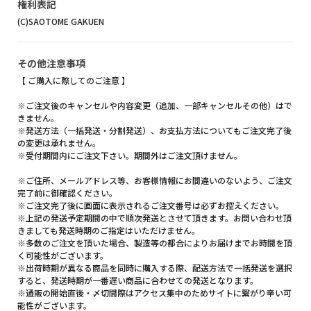
権利表記
(C)SAOTOME GAKUEN
その他注意事項
【 ご購入に際してのご注意 】
※ご注文後のキャンセルや内容変更（追加、一部キャンセルその他）はで
きません。
※発送方法（一括発送・分割発送）、お支払方法についてもご注文完了後
の変更は承れません。
※受付期間内にご注文下さい。期間外はご注文頂けません。
※ご住所、メールアドレス等、お客様情報にお間違いのないよう、ご注文
完了前に御確認ください。
※ご注文完了後に画面に表示されるご注文番号は必ずお控えください。
※上記の発送予定期間の中で順次発送とさせて頂きます。お問い合わせ頂
きましても発送時期のご指定はいただけません。
※多数のご注文を頂いた場合、製造等の都合によりお届けまでお時間を頂
く可能性がございます。
※出荷時期が異なる商品を同時に購入する際、配送方法で一括発送を選択
すると、発送時期が一番遅い商品に合わせての発送となります。
※通販の開始直後・〆切間際はアクセス集中のためサイトに繋がり辛い可
能性がございます。