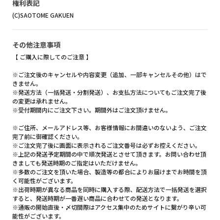
権利表記
(C)SAOTOME GAKUEN
その他注意事項
【 ご購入に際してのご注意 】
※ご注文後のキャンセルや内容変更（追加、一部キャンセルその他）はで
きません。
※発送方法（一括発送・分割発送）、お支払方法についてもご注文完了後
の変更は承れません。
※受付期間内にご注文下さい。期間外はご注文頂けません。
※ご住所、メールアドレス等、お客様情報にお間違いのないよう、ご注文
完了前に御確認ください。
※ご注文完了後に画面に表示されるご注文番号は必ずお控えください。
※上記の発送予定期間の中で順次発送とさせて頂きます。お問い合わせ頂
きましても発送時期のご指定はいただけません。
※多数のご注文を頂いた場合、製造等の都合によりお届けまでお時間を頂
く可能性がございます。
※出荷時期が異なる商品を同時に購入する際、配送方法で一括発送を選択
すると、発送時期が一番遅い商品に合わせての発送となります。
※通販の開始直後・〆切間際はアクセス集中のためサイトに繋がり辛い可
能性がございます。