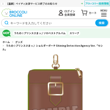
【重要】ペイディ決済サービス終了のお知らせ
MENU
ログイン
カート
会員登録
検索
うたの☆プリンスさまっ♪ソロベストアルバム
スリーブ
ホーム
>
グッズ
>
うたの☆プリンスさまっ♪ ショルダーポーチ Shining Detective Agency Ver.「セシ
ル」