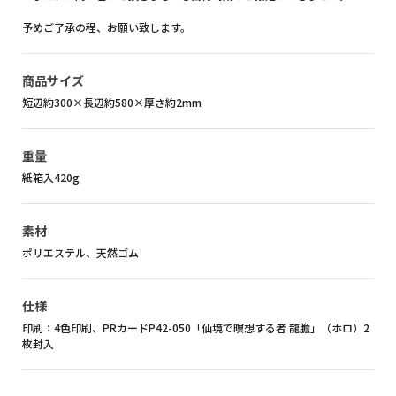
予めご了承の程、お願い致します。
商品サイズ
短辺約300×長辺約580×厚さ約2mm
重量
紙箱入420g
素材
ポリエステル、天然ゴム
仕様
印刷：4色印刷、PRカードP42-050「仙境で暝想する者 龍膽」（ホロ）2
枚封入