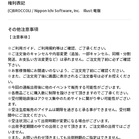
権利表記
(C)BROCCOLI / Nippon Ichi Software, Inc. Illust:竜徹
その他注意事項
【 注意事項 】
※ご利用ガイド、ご利用規約等はご確認、ご了承ください。
※ご注文後のキャンセルや内容変更（追加、一部キャンセル、同梱・分割
発送、お支払い方法変更など）は承れません。ご注文完了前に必ずご確認
下さい。
※お客様情報にお間違いのないよう、ご注文完了前にご確認ください。
※また、ご注文完了後に画面に表示されるご注文番号は必ずお控えくださ
い。
※今回の通販出荷後に他のイベントで販売する可能性がございます。
※各商品ごとに購入数に制限を設けさせて頂きますのでご了承ください。
※受付開始直後はアクセス集中のためサイトに繋がり辛い可能性がござい
ます。
※受注生産販売のアイテムは期限を過ぎると承る事ができません。受付期
間中にご注文ください。
※受注状況によって出荷時期が変更になる場合がございます。
※出荷予定期間の中での出荷とさせて頂きます。ご注文順の出荷ではござ
いません。
※また、お問い合わせ頂きましても出荷時期のご指定はできません。