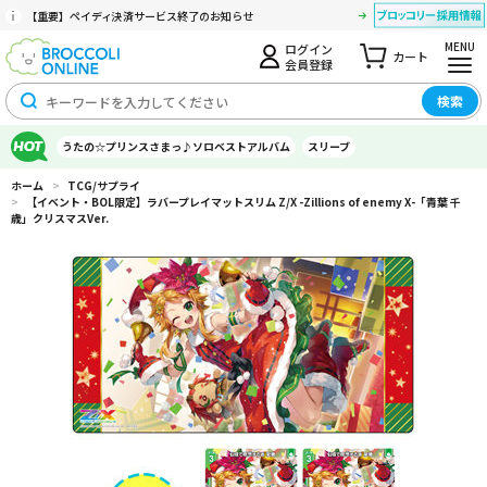
【重要】ペイディ決済サービス終了のお知らせ
MENU
ログイン
カート
会員登録
検索
うたの☆プリンスさまっ♪ソロベストアルバム
スリーブ
ホーム
>
TCG/サプライ
>
【イベント・BOL限定】ラバープレイマットスリム Z/X -Zillions of enemy X-「青葉 千
歳」クリスマスVer.