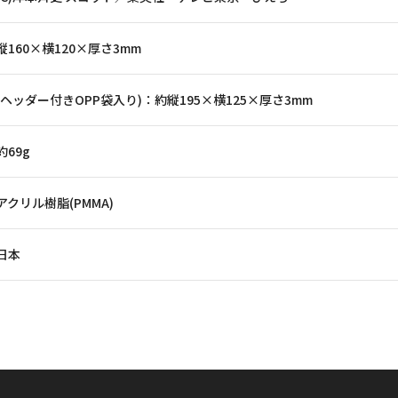
縦160×横120×厚さ3mm
(ヘッダー付きOPP袋入り)：約縦195×横125×厚さ3mm
約69g
アクリル樹脂(PMMA)
日本