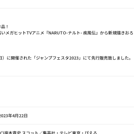
作品！
いメガヒットTVアニメ『NARUTO-ナルト- 疾風伝』から新規描きお
8（日）に開催された「ジャンプフェスタ2023」にて先行販売致しました。
2023年4月22日
(C)岸本斉史 スコット／集英社・テレビ東京・ぴえろ