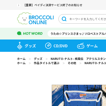
【重要】ペイディ決済サービス終了のお知らせ
うたの☆プリンスさまっ♪ソロベストアル
グッズ
CD/DVD
ゲーム
ホーム
グッズ
NARUTO-ナルト- 疾風伝 アクリルスタ
＞
＞
ホーム
作品タイトルで選ぶ
その他
NARUTO-ナ
＞
＞
＞