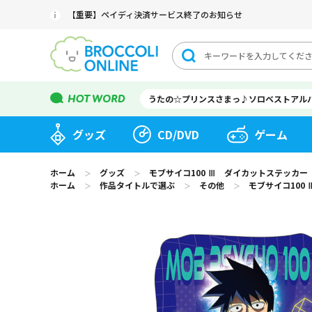
【重要】ペイディ決済サービス終了のお知らせ
うたの☆プリンスさまっ♪ソロベストアル
グッズ
CD/DVD
ゲーム
ホーム
グッズ
モブサイコ100 Ⅲ ダイカットステッカー
＞
＞
ホーム
作品タイトルで選ぶ
その他
モブサイコ100
＞
＞
＞