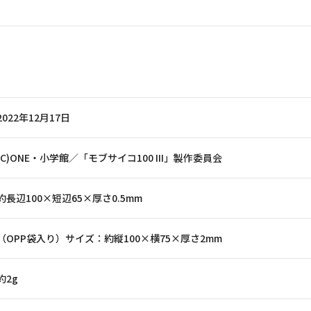
2022年12月17日
(C)ONE・小学館／「モブサイコ100 III」製作委員会
約長辺100×短辺65×厚さ0.5mm
（OPP袋入り）サイズ：約縦100×横75×厚さ2mm
約2g