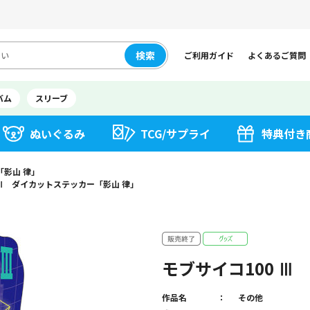
検索
ご利用ガイド
よくあるご質問
バム
スリーブ
ぬいぐるみ
TCG/サプライ
特典付き
「影山 律」
 Ⅲ ダイカットステッカー「影山 律」
モブサイコ100 
作品名
その他