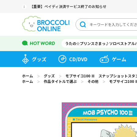
【重要】ペイディ決済サービス終了のお知らせ
うたの☆プリンスさまっ♪ソロベストアル
グッズ
CD/DVD
ゲーム
ホーム
グッズ
モブサイコ100 Ⅲ スナップショットスタ
＞
＞
ホーム
作品タイトルで選ぶ
その他
モブサイコ100
＞
＞
＞