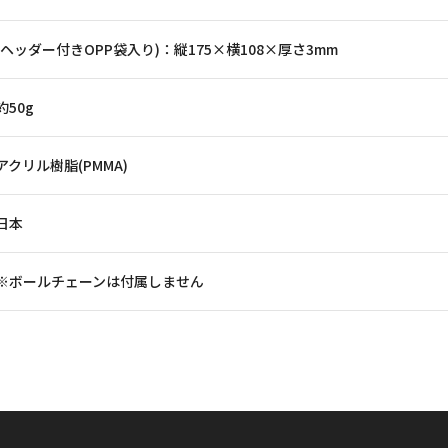
(ヘッダー付きOPP袋入り)：縦175×横108×厚さ3mm
約50g
アクリル樹脂(PMMA)
日本
※ボールチェーンは付属しません