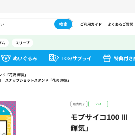
検索
ご利用ガイド
よくあるご質問
バム
スリーブ
ぬいぐるみ
TCG/サプライ
特典付き
ンド「花沢 輝気」
 Ⅲ スナップショットスタンド「花沢 輝気」
モブサイコ100 
輝気」