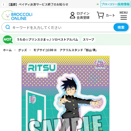
【重要】ペイディ決済サービス終了のお知らせ
MENU
ログイン
カート
会員登録
検索
うたの☆プリンスさまっ♪ソロベストアルバム
スリーブ
ホーム
>
グッズ
>
モブサイコ100 Ⅲ アクリルスタンド「影山 律」