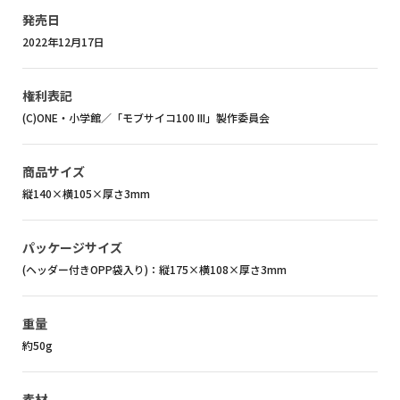
発売日
2022年12月17日
権利表記
(C)ONE・小学館／「モブサイコ100 III」製作委員会
商品サイズ
縦140×横105×厚さ3mm
パッケージサイズ
(ヘッダー付きOPP袋入り)：縦175×横108×厚さ3mm
重量
約50g
素材