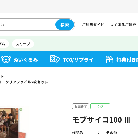
検索
ご利用ガイド
よくあるご質問
バム
スリーブ
ぬいぐるみ
TCG/サプライ
特典付き
ット
 Ⅲ クリアファイル2枚セット
モブサイコ100 
作品名
その他