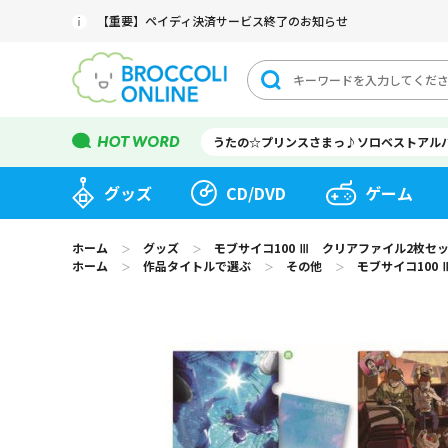
【重要】ペイディ決済サービス終了のお知らせ
うたの☆プリンスさまっ♪ソロベストアル
グッズ
CD/DVD
ゲーム
ホーム
グッズ
モブサイコ100 Ⅲ クリアファイル2枚セ
＞
＞
ホーム
作品タイトルで選ぶ
その他
モブサイコ100
＞
＞
＞