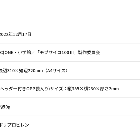
2022年12月17日
(C)ONE・小学館／「モブサイコ100 III」製作委員会
長辺310×短辺220mm（A4サイズ）
(ヘッダー付きOPP袋入り)サイズ：縦355×横230×厚さ2mm
約50g
ポリプロピレン