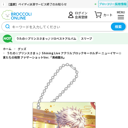
【重要】ペイディ決済サービス終了のお知らせ
MENU
ログイン
カート
会員登録
検索
うたの☆プリンスさまっ♪ソロベストアルバム
スリーブ
ホーム
>
グッズ
>
うたの☆プリンスさまっ♪ Shining Live アクリルブロックキーホルダー ニューイヤー☆
寅たちの祝祭 アナザーショットVer.「黒崎蘭丸」