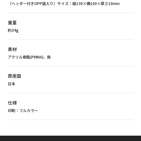
（ヘッダー付きOPP袋入り）サイズ：縦130×横100×厚さ10mm
重量
約34g
素材
アクリル樹脂(PMMA)、鉄
原産国
日本
仕様
印刷：フルカラー