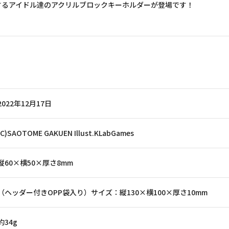
するアイドル達のアクリルブロックキーホルダーが登場です！
2022年12月17日
(C)SAOTOME GAKUEN Illust.KLabGames
縦60×横50×厚さ8mm
（ヘッダー付きOPP袋入り）サイズ：縦130×横100×厚さ10mm
約34g