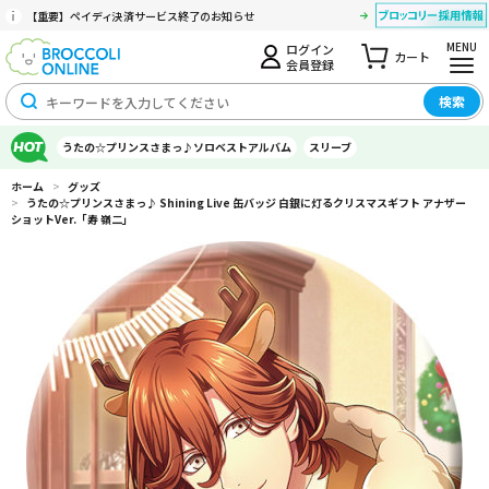
【重要】ペイディ決済サービス終了のお知らせ
MENU
ログイン
カート
会員登録
検索
うたの☆プリンスさまっ♪ソロベストアルバム
スリーブ
ホーム
>
グッズ
>
うたの☆プリンスさまっ♪ Shining Live 缶バッジ 白銀に灯るクリスマスギフト アナザー
ショットVer.「寿 嶺二」