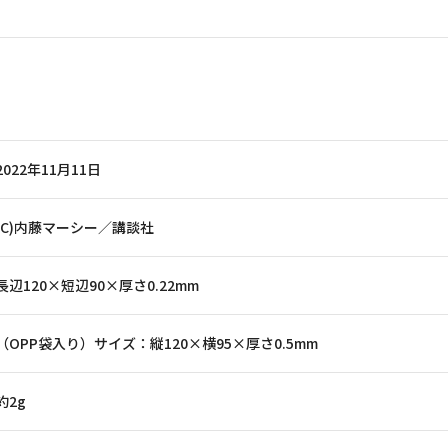
2022年11月11日
(C)内藤マーシー／講談社
長辺120×短辺90×厚さ0.22mm
（OPP袋入り）サイズ：縦120×横95×厚さ0.5mm
約2g