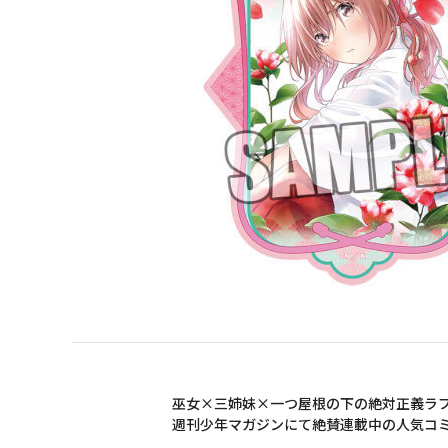
巫女×三姉妹×一つ屋根の下の絶対正義ラブ
週刊少年マガジンにて絶賛連載中の人気コ