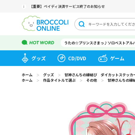
【重要】ペイディ決済サービス終了のお知らせ
うたの☆プリンスさまっ♪ソロベストアル
グッズ
CD/DVD
ゲーム
ホーム
グッズ
甘神さんちの縁結び ダイカットステッカー
＞
＞
ホーム
作品タイトルで選ぶ
その他
甘神さんちの縁
＞
＞
＞