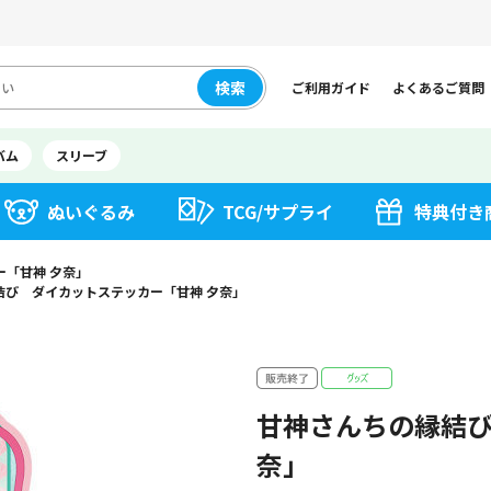
検索
ご利用ガイド
よくあるご質問
バム
スリーブ
ぬいぐるみ
TCG/サプライ
特典付き
「甘神 夕奈」
結び ダイカットステッカー「甘神 夕奈」
甘神さんちの縁結び
奈」