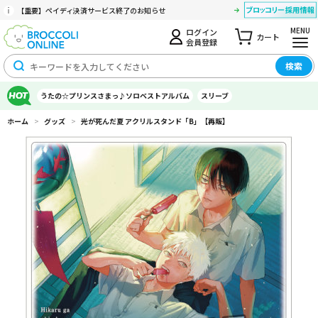
【重要】ペイディ決済サービス終了のお知らせ
MENU
ログイン
カート
会員登録
検索
うたの☆プリンスさまっ♪ソロベストアルバム
スリーブ
ホーム
>
グッズ
>
光が死んだ夏 アクリルスタンド「B」【再販】