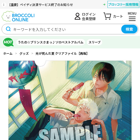
【重要】ペイディ決済サービス終了のお知らせ
MENU
ログイン
カート
会員登録
検索
うたの☆プリンスさまっ♪ソロベストアルバム
スリーブ
ホーム
>
グッズ
>
光が死んだ夏 クリアファイル【再販】