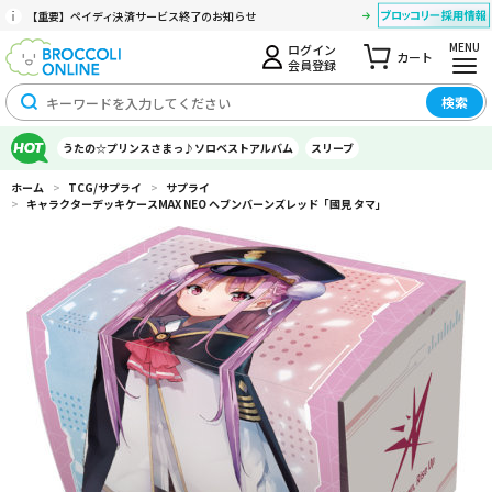
【重要】ペイディ決済サービス終了のお知らせ
MENU
ログイン
カート
会員登録
検索
うたの☆プリンスさまっ♪ソロベストアルバム
スリーブ
ホーム
>
TCG/サプライ
>
サプライ
>
キャラクターデッキケースMAX NEO ヘブンバーンズレッド「國見 タマ」