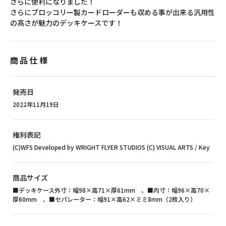
さらに便利になりました！
さらにブロッコリー製カードローダーも収める事が出来る汎用性
の高さが魅力のデッキケースです！
商品仕様
発売日
2022年11月19日
権利表記
(C)WFS Developed by WRIGHT FLYER STUDIOS (C) VISUAL ARTS / Key
商品サイズ
■デッキケース外寸：幅98×高71×厚61mm 、■内寸：幅96×高70×
厚60mm 、■セパレーター：幅91×高62×ミミ8mm（2枚入り）