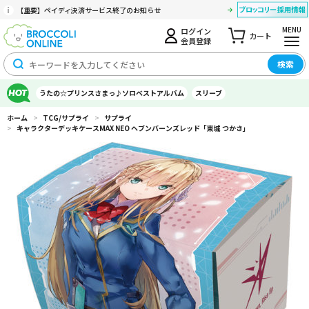
【重要】ペイディ決済サービス終了のお知らせ
MENU
ログイン
カート
会員登録
検索
うたの☆プリンスさまっ♪ソロベストアルバム
スリーブ
ホーム
>
TCG/サプライ
>
サプライ
>
キャラクターデッキケースMAX NEO ヘブンバーンズレッド「東城 つかさ」