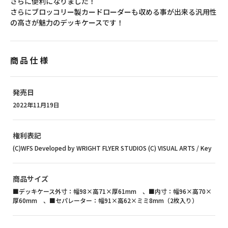
さらに便利になりました！
さらにブロッコリー製カードローダーも収める事が出来る汎用性
の高さが魅力のデッキケースです！
商品仕様
発売日
2022年11月19日
権利表記
(C)WFS Developed by WRIGHT FLYER STUDIOS (C) VISUAL ARTS / Key
商品サイズ
■デッキケース外寸：幅98×高71×厚61mm 、■内寸：幅96×高70×
厚60mm 、■セパレーター：幅91×高62×ミミ8mm（2枚入り）