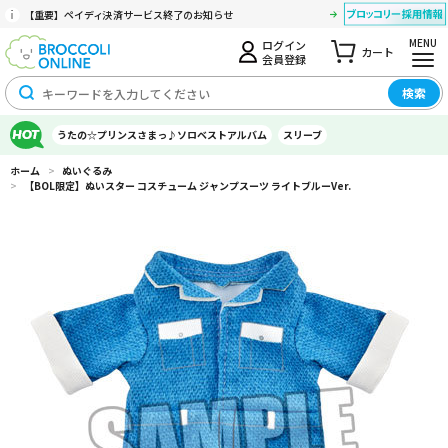
【重要】ペイディ決済サービス終了のお知らせ
MENU
ログイン
カート
会員登録
検索
うたの☆プリンスさまっ♪ソロベストアルバム
スリーブ
ホーム
>
ぬいぐるみ
>
【BOL限定】ぬいスター コスチューム ジャンプスーツ ライトブルーVer.