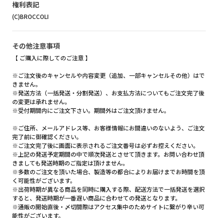
権利表記
(C)BROCCOLI
その他注意事項
【 ご購入に際してのご注意 】
※ご注文後のキャンセルや内容変更（追加、一部キャンセルその他）はで
きません。
※発送方法（一括発送・分割発送）、お支払方法についてもご注文完了後
の変更は承れません。
※受付期間内にご注文下さい。期間外はご注文頂けません。
※ご住所、メールアドレス等、お客様情報にお間違いのないよう、ご注文
完了前に御確認ください。
※ご注文完了後に画面に表示されるご注文番号は必ずお控えください。
※上記の発送予定期間の中で順次発送とさせて頂きます。お問い合わせ頂
きましても発送時期のご指定は頂けません。
※多数のご注文を頂いた場合、製造等の都合によりお届けまでお時間を頂
く可能性がございます。
※出荷時期が異なる商品を同時に購入する際、配送方法で一括発送を選択
すると、発送時期が一番遅い商品に合わせての発送となります。
※通販の開始直後・〆切間際はアクセス集中のためサイトに繋がり辛い可
能性がございます。