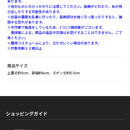
あります。
※他のものとのひっかかりに注意してください。装飾がとれたり、糸が飛
び出したりする可能性があります。
※衣装の着脱を乱暴に行ったり、装飾部分を強く引っ張ったりすると、破
損する恐れがあります。
※手作業で製造をしているため、1つ1つ個体差がございます。
個体差による、商品の返品や交換はお受けすることはできません。ご了
承ください。
※着用コスチュームにより、立たせにくい場合があります。
※対象年齢１２歳以上
商品サイズ
上着丈約5cm、肩幅約6cm、ズボン丈約5.5cm
ショッピングガイド