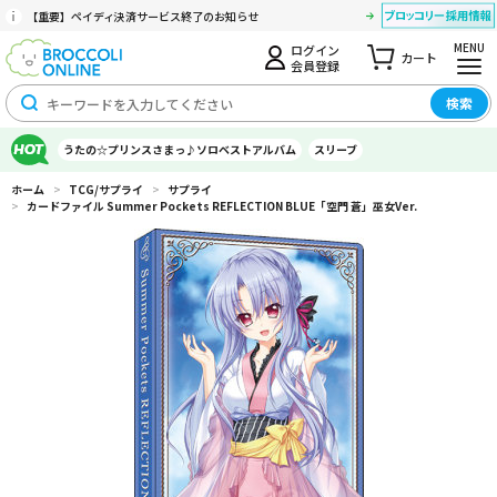
【重要】ペイディ決済サービス終了のお知らせ
MENU
ログイン
カート
会員登録
検索
うたの☆プリンスさまっ♪ソロベストアルバム
スリーブ
ホーム
>
TCG/サプライ
>
サプライ
>
カードファイル Summer Pockets REFLECTION BLUE「空門 蒼」巫女Ver.