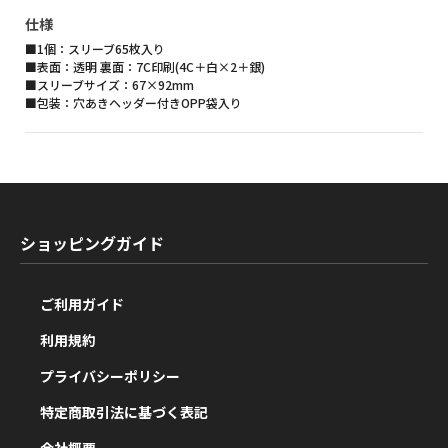
仕様
■1個：スリーブ65枚入り
■表面：透明 裏面：7C印刷(4C＋白×2＋銀)
■スリーブサイズ：67×92mm
■包装：穴あきヘッダー付きOPP袋入り
ショッピングガイド
ご利用ガイド
利用規約
プライバシーポリシー
特定商取引法に基づく表記