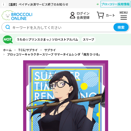
【重要】ペイディ決済サービス終了のお知らせ
MENU
ログイン
カート
会員登録
検索
うたの☆プリンスさまっ♪ソロベストアルバム
スリーブ
ホーム
>
TCG/サプライ
>
サプライ
>
ブロッコリーキャラクタースリーブ サマータイムレンダ「南方 ひづる」