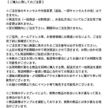
【 ご購入に際してのご注意 】
※ご注文後のキャンセルや内容変更（追加、一部キャンセルその他）はで
きません。
※発送方法（一括発送・分割発送）、お支払方法についてもご注文完了後
の変更は承れません。
※受付期間内にご注文下さい。期間外はご注文頂けません。
※ご住所、メールアドレス等、お客様情報にお間違いのないよう、ご注文
完了前に御確認ください。
※ご注文完了後に画面に表示されるご注文番号は必ずお控えください。
※上記の発送予定期間の中で順次発送とさせて頂きます。お問い合わせ頂
きましても発送時期のご指定は頂けません。
※多数のご注文を頂いた場合、製造等の都合によりお届けまでお時間を頂
く可能性がございます。
※出荷時期が異なる商品を同時に購入する際、配送方法で一括発送を選択
すると、発送時期が一番遅い商品に合わせての発送となります。
※通販の開始直後・〆切間際はアクセス集中のためサイトに繋がり辛い可
能性がございます。
※お届けの時期より先にイベント等で販売する可能性がございます。
※ご利用のディスプレイにより、実際の商品の色合いと多少異なって見え
る場合があります。
※商品画像はサンプルを撮影しております。実際の商品とは多少異なる場
合がございます。