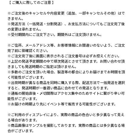
【 ご購入に際してのご注意 】
※ご注文後のキャンセルや内容変更（追加、一部キャンセルその他）はで
きません。
※発送方法（一括発送・分割発送）、お支払方法についてもご注文完了後
の変更は承れません。
※受付期間内にご注文下さい。期間外はご注文頂けません。
※ご住所、メールアドレス等、お客様情報にお間違いのないよう、ご注文
完了前に御確認ください。
※ご注文完了後に画面に表示されるご注文番号は必ずお控えください。
※上記の発送予定期間の中で順次発送とさせて頂きます。お問い合わせ頂
きましても発送時期のご指定は頂けません。
※多数のご注文を頂いた場合、製造等の都合によりお届けまでお時間を頂
く可能性がございます。
※出荷時期が異なる商品を同時に購入する際、配送方法で一括発送を選択
すると、発送時期が一番遅い商品に合わせての発送となります。
※通販の開始直後・〆切間際はアクセス集中のためサイトに繋がり辛い可
能性がございます。
※お届けの時期より先にイベント等で販売する可能性がございます。
※ご利用のディスプレイにより、実際の商品の色合いと多少異なって見え
る場合があります。
※商品画像はサンプルを撮影しております。実際の商品とは多少異なる場
合がございます。