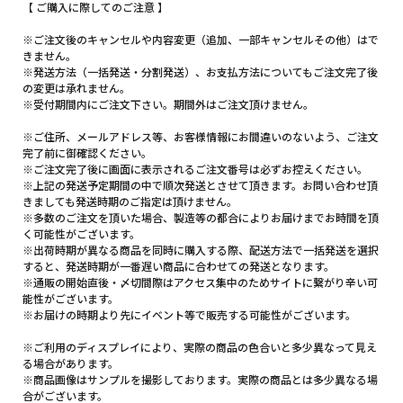
【 ご購入に際してのご注意 】
※ご注文後のキャンセルや内容変更（追加、一部キャンセルその他）はで
きません。
※発送方法（一括発送・分割発送）、お支払方法についてもご注文完了後
の変更は承れません。
※受付期間内にご注文下さい。期間外はご注文頂けません。
※ご住所、メールアドレス等、お客様情報にお間違いのないよう、ご注文
完了前に御確認ください。
※ご注文完了後に画面に表示されるご注文番号は必ずお控えください。
※上記の発送予定期間の中で順次発送とさせて頂きます。お問い合わせ頂
きましても発送時期のご指定は頂けません。
※多数のご注文を頂いた場合、製造等の都合によりお届けまでお時間を頂
く可能性がございます。
※出荷時期が異なる商品を同時に購入する際、配送方法で一括発送を選択
すると、発送時期が一番遅い商品に合わせての発送となります。
※通販の開始直後・〆切間際はアクセス集中のためサイトに繋がり辛い可
能性がございます。
※お届けの時期より先にイベント等で販売する可能性がございます。
※ご利用のディスプレイにより、実際の商品の色合いと多少異なって見え
る場合があります。
※商品画像はサンプルを撮影しております。実際の商品とは多少異なる場
合がございます。