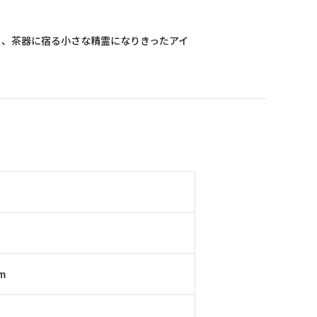
から、茶器に宿る小さな精霊になりきったアイ
m