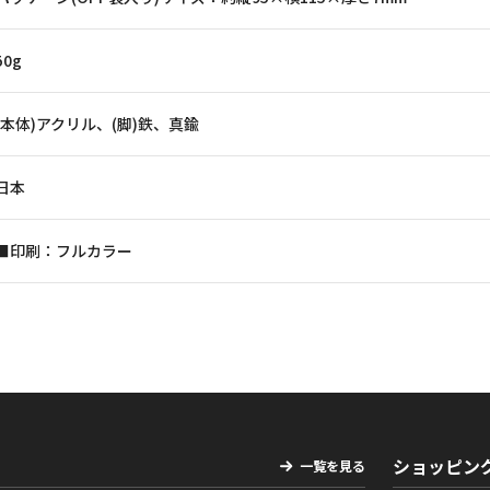
50g
(本体)アクリル、(脚)鉄、真鍮
日本
■印刷：フルカラー
ショッピン
一覧を見る