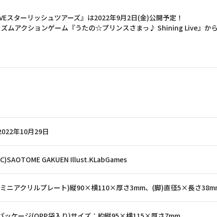
VEスターリッシュツアーズ』は2022年9月2日(金)公開予定！
ムアクションゲーム『うたの☆プリンスさまっ♪ Shining Live』
！
2022年10月29日
(C)SAOTOME GAKUEN Illust.KLabGames
(ミニアクリルプレート)縦90×横110×厚さ3mm、(脚)直径5×長さ38m
パッケージ(OPP袋入り)サイズ：約縦95×横115×厚さ7mm