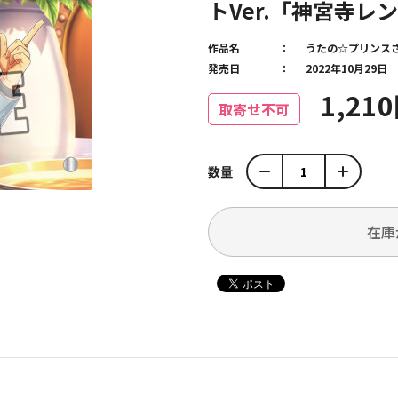
トVer.「神宮寺レ
作品名
うたの☆プリンス
発売日
2022年10月29日
1,21
取寄せ不可
数量
在庫