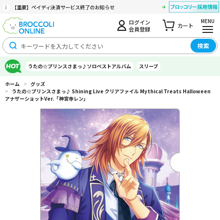
【重要】ペイディ決済サービス終了のお知らせ
MENU
ログイン
カート
会員登録
検索
うたの☆プリンスさまっ♪ソロベストアルバム
スリーブ
ホーム
>
グッズ
>
うたの☆プリンスさまっ♪ Shining Live クリアファイル Mythical Treats Halloween
アナザーショットVer.「神宮寺レン」