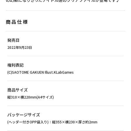
の幻獣になりきったアイドル達のクリアファイルが登場です♪
商品仕様
発売日
2022年9月23日
権利表記
(C)SAOTOME GAKUEN Illust.KLabGames
商品サイズ
縦310×横220mm(A4サイズ)
パッケージサイズ
(ヘッダー付きOPP袋入り)：縦355×横230×厚さ約2mm