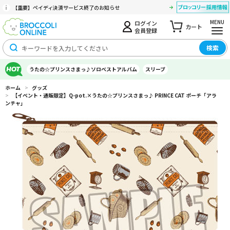
【重要】ペイディ決済サービス終了のお知らせ
MENU
ログイン
カート
会員登録
検索
うたの☆プリンスさまっ♪ソロベストアルバム
スリーブ
ホーム
>
グッズ
>
【イベント・通販限定】Q-pot.×うたの☆プリンスさまっ♪ PRINCE CAT ポーチ「アラ
ンチャ」