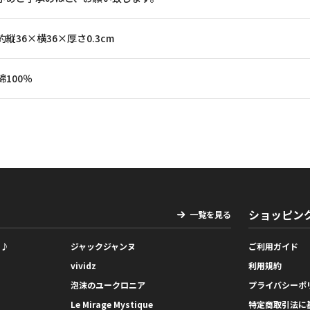
約縦36×横36×厚さ0.3cm
綿100％
ショッピン
一覧を見る
っ♪
ジャックジャンヌ
ご利用ガイド
vividz
利用規約
泡沫のユークロニア
プライバシーポ
Le Mirage Mystique
特定商取引法に