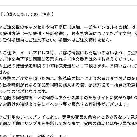
【 ご購入に際してのご注意 】
※ご注文後のキャンセルや内容変更（追加、一部キャンセルその他）は
※発送方法（一括発送・分割発送）、お支払方法についてもご注文完了
※受付期間内にご注文下さい。期間外はご注文頂けません。
※ご住所、メールアドレス等、お客様情報にお間違いのないよう、ご注
※ご注文完了後に画面に表示されるご注文番号は必ずお控えください。
※上記の発送予定期間の中で順次発送とさせて頂きます。お問い合わせ
せん。
※多数のご注文を頂いた場合、製造等の都合によりお届けまでお時間を
※出荷時期が異なる商品を同時に購入する際、配送方法で一括発送を選
わせての発送となります。
※通販の開始直後・〆切間際はアクセス集中のためサイトに繋がり辛い
※お届けの時期より先にイベント等で販売する可能性がございます。
※ご利用のディスプレイにより、実際の商品の色合いと多少異なって見
※商品画像はサンプルを撮影しております。実際の商品とは多少異なる
予めご了承のほど、お願い致します。