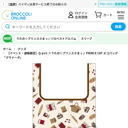
【重要】ペイディ決済サービス終了のお知らせ
MENU
ログイン
カート
会員登録
検索
うたの☆プリンスさまっ♪ソロベストアルバム
スリーブ
ホーム
>
グッズ
>
【イベント・通販限定】Q-pot.×うたの☆プリンスさまっ♪ PRINCE CAT エコバッグ
「グラナータ」