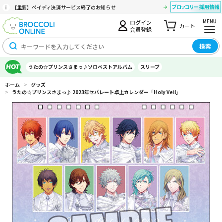
【重要】ペイディ決済サービス終了のお知らせ
MENU
ログイン
カート
会員登録
検索
うたの☆プリンスさまっ♪ソロベストアルバム
スリーブ
ホーム
>
グッズ
>
うたの☆プリンスさまっ♪ 2023年セパレート卓上カレンダー「Holy Veil」