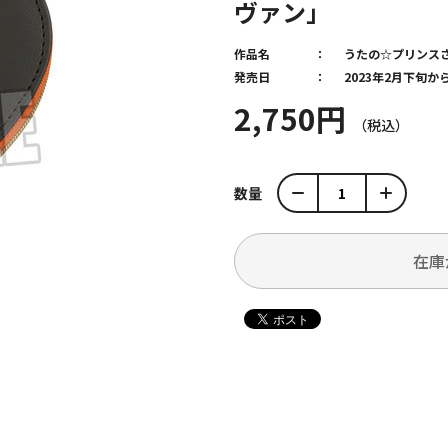
ヴァン」
作品名
うたの☆プリンス
発売日
2023年2月下旬
2,750円
数量
在庫