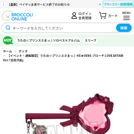
【重要】ペイディ決済サービス終了のお知らせ
MENU
ログイン
カート
会員登録
検索
うたの☆プリンスさまっ♪ソロベストアルバム
スリーブ
ホーム
>
グッズ
>
【イベント・通販限定】うたの☆プリンスさまっ♪ HE★VENS ブローチ LOVE AFFAIR
Ver.｢日向大和｣