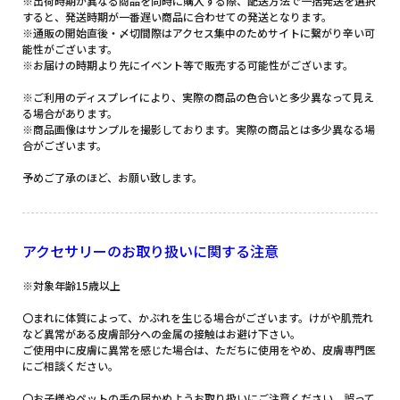
※出荷時期が異なる商品を同時に購入する際、配送方法で一括発送を選択
すると、発送時期が一番遅い商品に合わせての発送となります。
※通販の開始直後・〆切間際はアクセス集中のためサイトに繋がり辛い可
能性がございます。
※お届けの時期より先にイベント等で販売する可能性がございます。
※ご利用のディスプレイにより、実際の商品の色合いと多少異なって見え
る場合があります。
※商品画像はサンプルを撮影しております。実際の商品とは多少異なる場
合がございます。
予めご了承のほど、お願い致します。
アクセサリーのお取り扱いに関する注意
※対象年齢15歳以上
〇まれに体質によって、かぶれを生じる場合がございます。けがや肌荒れ
など異常がある皮膚部分への金属の接触はお避け下さい。
ご使用中に皮膚に異常を感じた場合は、ただちに使用をやめ、皮膚専門医
にご相談ください。
〇お子様やペットの手の届かぬようお取り扱いにご注意ください。誤って