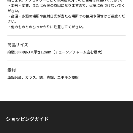
・変形・変質、または火災の原因になりますので、火気に近づけないでく
ださい。
・高温・多湿の場所や直射日光が当たる場所での使用や保管はご遠慮くだ
さい。
・他のものとのひっかかりに注意してください。
商品サイズ
約縦50×横63×厚さ12mm（チェーン／チャーム含む最大）
素材
亜鉛合金、ガラス、鉄、真鍮、エポキシ樹脂
ショッピングガイド