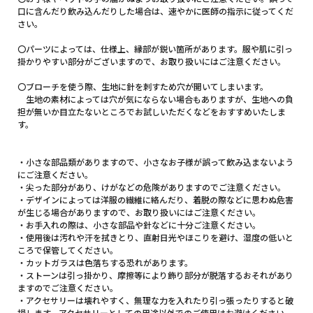
口に含んだり飲み込んだりした場合は、速やかに医師の指示に従ってくだ
さい。
〇パーツによっては、仕様上、縁部が鋭い箇所があります。服や肌に引っ
掛かりやすい部分がございますので、お取り扱いにはご注意ください。
〇ブローチを使う際、生地に針を刺すため穴が開いてしまいます。
生地の素材によっては穴が気にならない場合もありますが、生地への負
担が無いか目立たないところでお試しいただくなどをおすすめいたしま
す。
・小さな部品類がありますので、小さなお子様が誤って飲み込まないよう
にご注意ください。
・尖った部分があり、けがなどの危険がありますのでご注意ください。
・デザインによっては洋服の繊維に絡んだり、着脱の際などに思わぬ危害
が生じる場合がありますので、お取り扱いにはご注意ください。
・お手入れの際は、小さな部品や針などに十分ご注意ください。
・使用後は汚れや汗を拭きとり、直射日光やほこりを避け、湿度の低いと
ころで保管してください。
・カットガラスは色落ちする恐れがあります。
・ストーンは引っ掛かり、摩擦等により飾り部分が脱落するおそれがあり
ますのでご注意ください。
・アクセサリーは壊れやすく、無理な力を入れたり引っ張ったりすると破
損します。アクセサリーとしての用途以外でのご使用はお避けください。