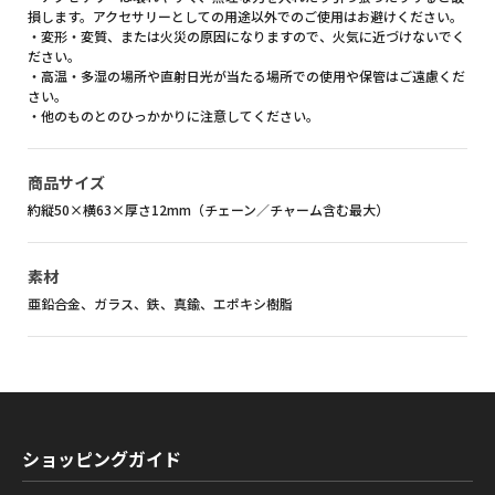
損します。アクセサリーとしての用途以外でのご使用はお避けください。
・変形・変質、または火災の原因になりますので、火気に近づけないでく
ださい。
・高温・多湿の場所や直射日光が当たる場所での使用や保管はご遠慮くだ
さい。
・他のものとのひっかかりに注意してください。
商品サイズ
約縦50×横63×厚さ12mm（チェーン／チャーム含む最大）
素材
亜鉛合金、ガラス、鉄、真鍮、エポキシ樹脂
ショッピングガイド