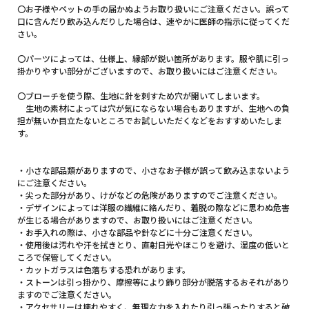
〇お子様やペットの手の届かぬようお取り扱いにご注意ください。誤って
口に含んだり飲み込んだりした場合は、速やかに医師の指示に従ってくだ
さい。
〇パーツによっては、仕様上、縁部が鋭い箇所があります。服や肌に引っ
掛かりやすい部分がございますので、お取り扱いにはご注意ください。
〇ブローチを使う際、生地に針を刺すため穴が開いてしまいます。
生地の素材によっては穴が気にならない場合もありますが、生地への負
担が無いか目立たないところでお試しいただくなどをおすすめいたしま
す。
・小さな部品類がありますので、小さなお子様が誤って飲み込まないよう
にご注意ください。
・尖った部分があり、けがなどの危険がありますのでご注意ください。
・デザインによっては洋服の繊維に絡んだり、着脱の際などに思わぬ危害
が生じる場合がありますので、お取り扱いにはご注意ください。
・お手入れの際は、小さな部品や針などに十分ご注意ください。
・使用後は汚れや汗を拭きとり、直射日光やほこりを避け、湿度の低いと
ころで保管してください。
・カットガラスは色落ちする恐れがあります。
・ストーンは引っ掛かり、摩擦等により飾り部分が脱落するおそれがあり
ますのでご注意ください。
・アクセサリーは壊れやすく、無理な力を入れたり引っ張ったりすると破