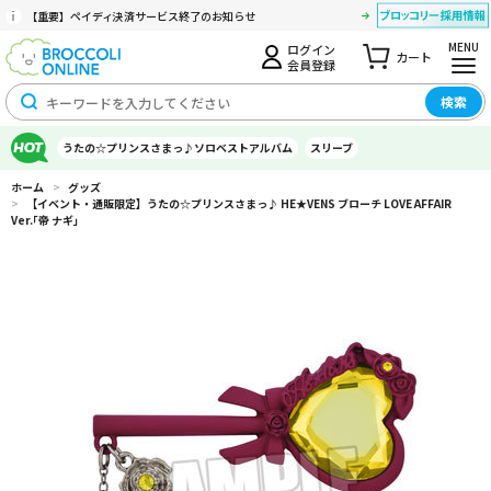
【重要】ペイディ決済サービス終了のお知らせ
MENU
ログイン
カート
会員登録
検索
うたの☆プリンスさまっ♪ソロベストアルバム
スリーブ
ホーム
>
グッズ
>
【イベント・通販限定】うたの☆プリンスさまっ♪ HE★VENS ブローチ LOVE AFFAIR
Ver.｢帝 ナギ｣