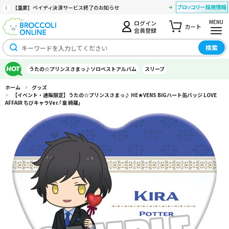
【重要】ペイディ決済サービス終了のお知らせ
MENU
ログイン
カート
会員登録
検索
うたの☆プリンスさまっ♪ソロベストアルバム
スリーブ
ホーム
>
グッズ
>
【イベント・通販限定】うたの☆プリンスさまっ♪ HE★VENS BIGハート缶バッジ LOVE
AFFAIR ちびキャラVer.｢皇 綺羅｣